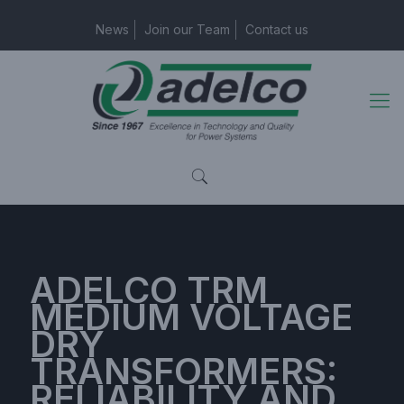
News
Join our Team
Contact us
ADELCO TRM
MEDIUM VOLTAGE
DRY
TRANSFORMERS:
RELIABILITY AND