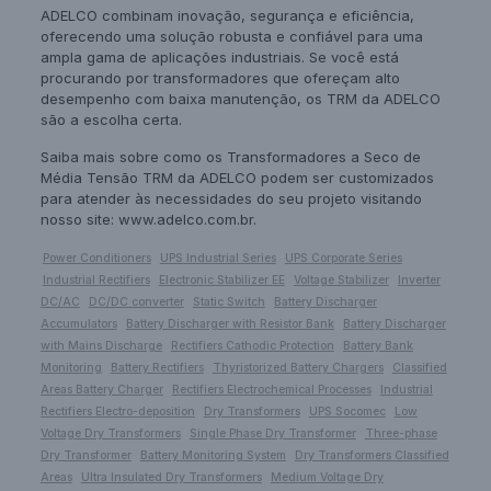
ADELCO combinam inovação, segurança e eficiência,
oferecendo uma solução robusta e confiável para uma
ampla gama de aplicações industriais. Se você está
procurando por transformadores que ofereçam alto
desempenho com baixa manutenção, os TRM da ADELCO
são a escolha certa.
Saiba mais sobre como os Transformadores a Seco de
Média Tensão TRM da ADELCO podem ser customizados
para atender às necessidades do seu projeto visitando
nosso site:
www.adelco.com.br
.
Power Conditioners
UPS Industrial Series
UPS Corporate Series
Industrial Rectifiers
Electronic Stabilizer EE
Voltage Stabilizer
Inverter
DC/AC
DC/DC converter
Static Switch
Battery Discharger
Accumulators
Battery Discharger with Resistor Bank
Battery Discharger
with Mains Discharge
Rectifiers Cathodic Protection
Battery Bank
Monitoring
Battery Rectifiers
Thyristorized Battery Chargers
Classified
Areas Battery Charger
Rectifiers Electrochemical Processes
Industrial
Rectifiers Electro-deposition
Dry Transformers
UPS Socomec
Low
Voltage Dry Transformers
Single Phase Dry Transformer
Three-phase
Dry Transformer
Battery Monitoring System
Dry Transformers Classified
Areas
Ultra Insulated Dry Transformers
Medium Voltage Dry