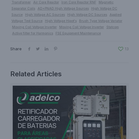
Transformer
Air Core Reactor
Iron Core Reactor RNF
Magnetic
Separator Coils
AD+PNAD High Voltage Sources
High Voltage DC
Source
High Voltage AC Sources
High Voltage DC Sources
Applied
Voltage Test Source
High Voltage Hipot's
Brush Type Voltage Variator
Moving Coil Voltage Inverter
Moving Coil Voltage Inverter
Statcom
Active filter for Harmonics
FSE Equipment Maintenance
Share
13
Related Articles