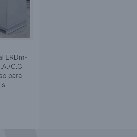
ial ERDm-
A./C.C.
so para
is