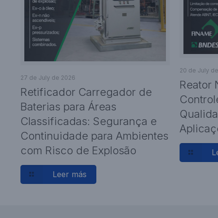
20 de July d
27 de July de 2026
Reator 
Retificador Carregador de
Control
Baterias para Áreas
Qualida
Classificadas: Segurança e
Aplicaç
Continuidade para Ambientes
com Risco de Explosão
L
Leer más