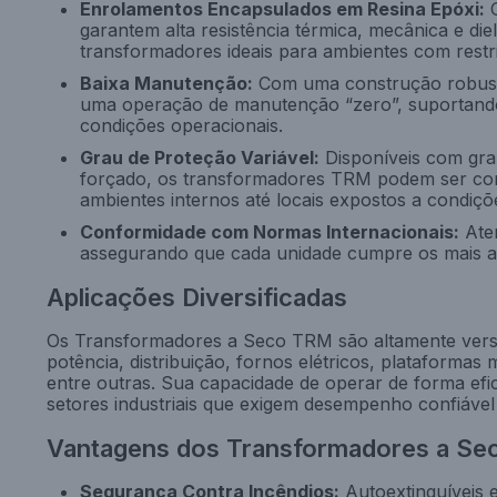
Enrolamentos Encapsulados em Resina Epóxi:
O
garantem alta resistência térmica, mecânica e di
transformadores ideais para ambientes com restr
Baixa Manutenção:
Com uma construção robusta
uma operação de manutenção “zero”, suportando in
condições operacionais.
Grau de Proteção Variável:
Disponíveis com gra
forçado, os transformadores TRM podem ser con
ambientes internos até locais expostos a condiçõe
Conformidade com Normas Internacionais:
Ate
assegurando que cada unidade cumpre os mais al
Aplicações Diversificadas
Os Transformadores a Seco TRM são altamente versát
potência, distribuição, fornos elétricos, plataformas m
entre outras. Sua capacidade de operar de forma efic
setores industriais que exigem desempenho confiável
Vantagens dos Transformadores a Se
Segurança Contra Incêndios:
Autoextinguíveis 