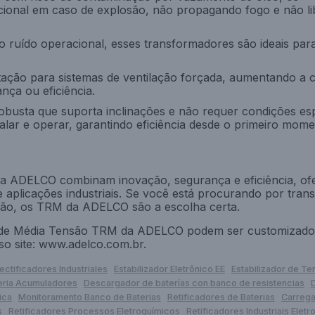
cional em caso de explosão, não propagando fogo e não l
o ruído operacional, esses transformadores são ideais par
tação para sistemas de ventilação forçada, aumentando a 
ça ou eficiência.
usta que suporta inclinações e não requer condições esp
lar e operar, garantindo eficiência desde o primeiro mome
a ADELCO combinam inovação, segurança e eficiência, o
 aplicações industriais. Se você está procurando por tra
ão, os TRM da ADELCO são a escolha certa.
 de Média Tensão TRM da ADELCO podem ser customizado
so site:
www.adelco.com.br
.
ectificadores Industriales
Estabilizador Eletrônico EE
Estabilizador de Te
eria Acumuladores
Descargador de baterías con banco de resistencias
ica
Monitoramento Banco de Baterias
Retificadores de Baterias
Carreg
s
Retificadores Processos Eletroquímicos
Retificadores Industriais Elet