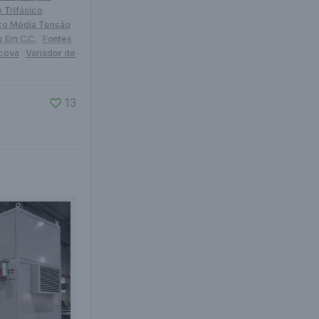
 Trifásico
co Média Tensão
o Em C.C.
Fontes
scova
Variador de
13