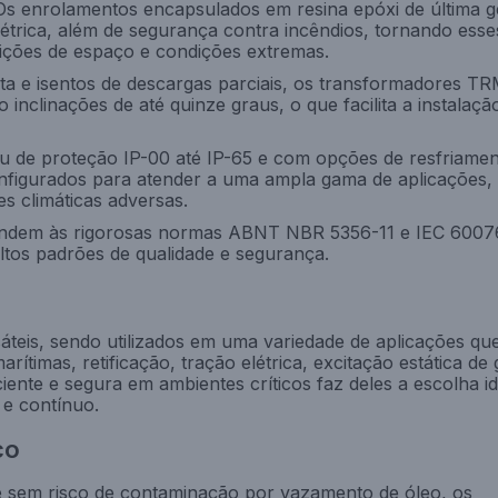
s enrolamentos encapsulados em resina epóxi de última 
elétrica, além de segurança contra incêndios, tornando esse
ições de espaço e condições extremas.
 e isentos de descargas parciais, os transformadores T
clinações de até quinze graus, o que facilita a instalaçã
u de proteção IP-00 até IP-65 e com opções de resfriamen
figurados para atender a uma ampla gama de aplicações,
s climáticas adversas.
ndem às rigorosas normas ABNT NBR 5356-11 e IEC 60076
tos padrões de qualidade e segurança.
eis, sendo utilizados em uma variedade de aplicações qu
arítimas, retificação, tração elétrica, excitação estática de
iente e segura em ambientes críticos faz deles a escolha i
 e contínuo.
co
e sem risco de contaminação por vazamento de óleo, os