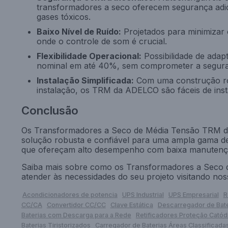
transformadores a seco oferecem segurança adi
gases tóxicos.
Baixo Nível de Ruído:
Projetados para minimizar 
onde o controle de som é crucial.
Flexibilidade Operacional:
Possibilidade de adap
nominal em até 40%, sem comprometer a seguran
Instalação Simplificada:
Com uma construção rob
instalação, os TRM da ADELCO são fáceis de insta
Conclusão
Os Transformadores a Seco de Média Tensão TRM d
solução robusta e confiável para uma ampla gama de
que ofereçam alto desempenho com baixa manutenç
Saiba mais sobre como os Transformadores a Seco
atender às necessidades do seu projeto visitando nos
Acondicionadores de potencia
UPS Industrial
UPS Empresarial
R
CC/CA
Convertidor CC/CC
Clave Estática
Descarregador de Bat
Baterias com Descarga para a Rede
Retificadores Proteção Catód
Baterias Tiristorizados
Carregador de Baterias Áreas Classificada