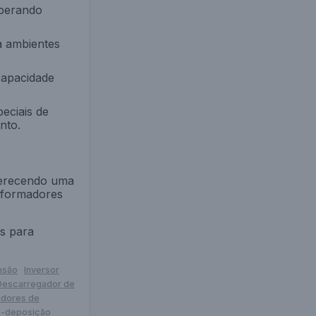
iberando
a ambientes
capacidade
eciais de
nto.
ferecendo uma
nsformadores
s para
nsão
Inversor
Descarregador de
adores de
ro-deposição