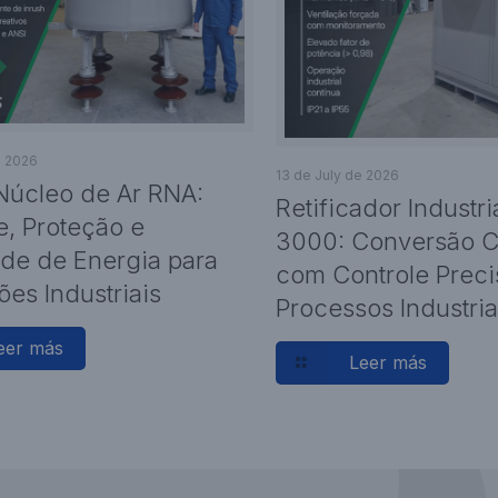
e 2026
13 de July de 2026
Núcleo de Ar RNA:
Retificador Industr
e, Proteção e
3000: Conversão C.
de de Energia para
com Controle Preci
ões Industriais
Processos Industria
eer más
Leer más