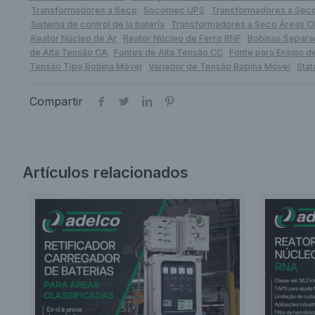
Transformadores a Seco
Socomec UPS
Transformadores a Seco
Sistema de control de la batería
Transformadores a Seco Áreas Cl
Reator Núcleo de Ar
Reator Núcleo de Ferro RNF
Bobinas Separa
de Alta Tensão CA
Fontes de Alta Tensão CC
Fonte para Ensaio d
Tensão Tipo Bobina Móvel
Variador de Tensão Bobina Móvel
Sta
Compartir
Artículos relacionados