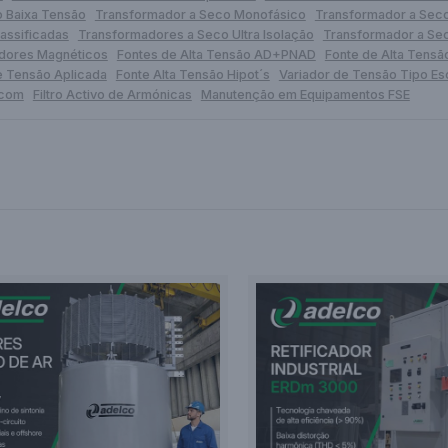
 Baixa Tensão
Transformador a Seco Monofásico
Transformador a Seco
assificadas
Transformadores a Seco Ultra Isolação
Transformador a Se
dores Magnéticos
Fontes de Alta Tensão AD+PNAD
Fonte de Alta Tensã
e Tensão Aplicada
Fonte Alta Tensão Hipot´s
Variador de Tensão Tipo E
tcom
Filtro Activo de Armónicas
Manutenção em Equipamentos FSE