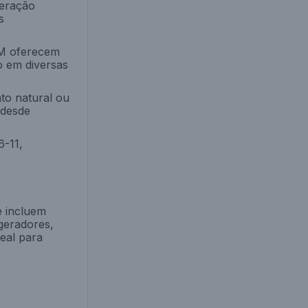
geração
s
RM oferecem
o em diversas
to natural ou
 desde
-11,
e incluem
 geradores,
deal para