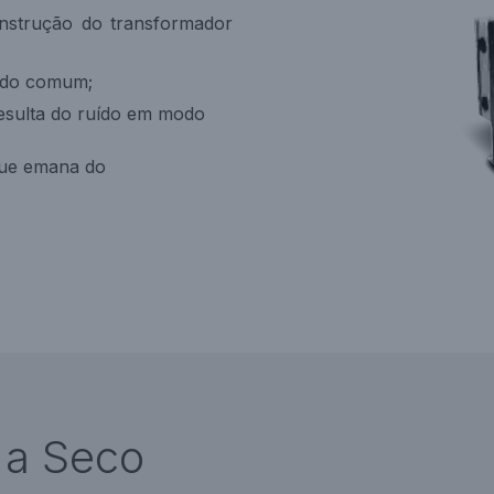
construção do transformador
odo comum;
esulta do ruído em modo
que emana do
 a Seco