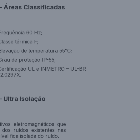
– Áreas Classificadas
Frequência 60 Hz;
Classe térmica F;
Elevação de temperatura 55°C;
Grau de proteção IP-55;
Certificação UL e INMETRO – UL-BR
12.0297X.
 Ultra Isolação
tivos eletromagnéticos que
 dos ruídos existentes nas
vel fica isolada do ruído.