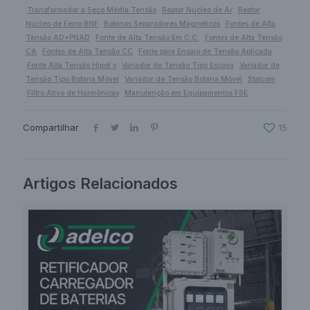
Transformador a Seco Média Tensão
Reator Núcleo de Ar
Reator
Núcleo de Ferro RNF
Bobinas Separadores Magnéticos
Fontes de Alta
Tensão AD+PNAD
Fonte de Alta Tensão Em C.C.
Fontes de Alta Tensão
CA
Fontes de Alta Tensão CC
Fonte para Ensaio de Tensão Aplicada
Fonte Alta Tensão Hipot´s
Variador de Tensão Tipo Escova
Variador de
Tensão Tipo Bobina Móvel
Variador de Tensão Bobina Móvel
Statcom
Filtro Ativo de Harmônicas
Manutenção em Equipamentos FSE
Compartilhar
15
Artigos Relacionados