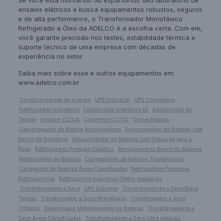
Se você está montando ou expandindo seu laboratório de
ensaios elétricos e busca equipamentos robustos, seguros
e de alta performance, o Transformador Monofásico
Refrigerado a Óleo da ADELCO é a escolha certa. Com ele,
você garante precisão nos testes, estabilidade térmica e
suporte técnico de uma empresa com décadas de
experiência no setor.
Saiba mais sobre esse e outros equipamentos em:
www.adelco.com.br
Condicionadores de energia
UPS Industrial
UPS Corporativo
Retificadores Industriais
Estabilizador Eletrônico EE
Estabilizador de
Tensão
Inversor CC/CA
Conversor CC/CC
Chave Estática
Descarregador de Bateria Acumuladores
Descarregador de Baterias com
Banco de Resistores
Descarregador de Baterias com Descarga para a
Rede
Retificadores Proteção Catódica
Monitoramento Banco de Baterias
Retificadores de Baterias
Carregadores de Baterias Tiristorizados
Carregador de Baterias Áreas Classificadas
Retificadores Processos
Eletroquímicos
Retificadores Industriais Eletro-deposição
Transformadores a Seco
UPS Socomec
Transformadores a Seco Baixa
Tensão
Transformador a Seco Monofásico
Transformador a Seco
Trifásico
Sistema para Monitoramento de Baterias
Transformadores a
Seco Áreas Classificadas
Transformadores a Seco Ultra Isolação