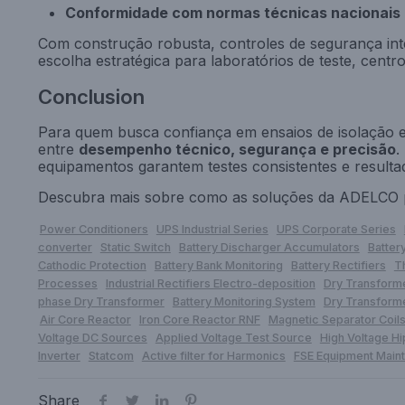
Conformidade com normas técnicas nacionais e
Com construção robusta, controles de segurança inte
escolha estratégica para laboratórios de teste, cent
Conclusion
Para quem busca confiança em ensaios de isolação 
entre
desempenho técnico, segurança e precisão
.
equipamentos garantem testes consistentes e resultad
Descubra mais sobre como as soluções da ADELCO 
Power Conditioners
UPS Industrial Series
UPS Corporate Series
converter
Static Switch
Battery Discharger Accumulators
Batter
Cathodic Protection
Battery Bank Monitoring
Battery Rectifiers
T
Processes
Industrial Rectifiers Electro-deposition
Dry Transform
phase Dry Transformer
Battery Monitoring System
Dry Transforme
Air Core Reactor
Iron Core Reactor RNF
Magnetic Separator Coil
Voltage DC Sources
Applied Voltage Test Source
High Voltage Hi
Inverter
Statcom
Active filter for Harmonics
FSE Equipment Main
Share