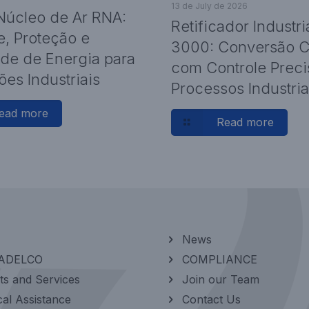
13 de July de 2026
Núcleo de Ar RNA:
Retificador Industr
e, Proteção e
3000: Conversão C.
de de Energia para
com Controle Preci
ões Industriais
Processos Industria
ead more
Read more
News
 ADELCO
COMPLIANCE
ts and Services
Join our Team
al Assistance
Contact Us