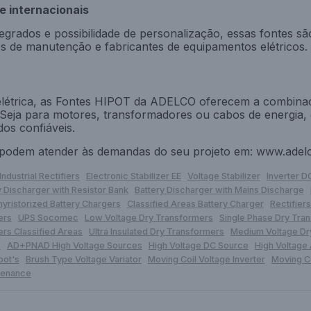
 internacionais
grados e possibilidade de personalização, essas fontes s
ros de manutenção e fabricantes de equipamentos elétricos.
elétrica, as Fontes HIPOT da ADELCO oferecem a combinaç
 Seja para motores, transformadores ou cabos de energia,
os confiáveis.
podem atender às demandas do seu projeto em:
www.adel
Industrial Rectifiers
Electronic Stabilizer EE
Voltage Stabilizer
Inverter 
y Discharger with Resistor Bank
Battery Discharger with Mains Discharge
hyristorized Battery Chargers
Classified Areas Battery Charger
Rectifier
ers
UPS Socomec
Low Voltage Dry Transformers
Single Phase Dry Tra
rs Classified Areas
Ultra Insulated Dry Transformers
Medium Voltage Dr
s
AD+PNAD High Voltage Sources
High Voltage DC Source
High Voltage
pot's
Brush Type Voltage Variator
Moving Coil Voltage Inverter
Moving Co
tenance