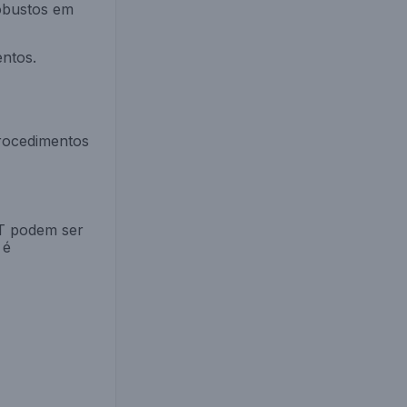
robustos em
ntos.
rocedimentos
OT podem ser
 é