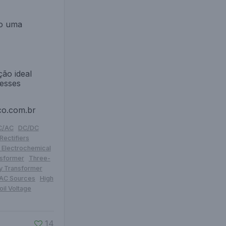
ão uma
ão ideal
 esses
co.com.br
DC/AC
DC/DC
Rectifiers
s Electrochemical
nsformer
Three-
y Transformer
 AC Sources
High
il Voltage
14