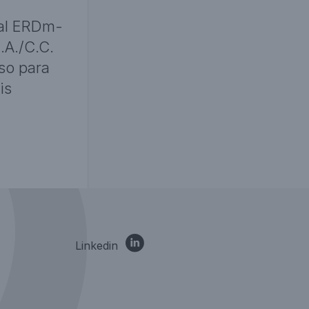
ial ERDm-
A./C.C.
so para
is
Linkedin